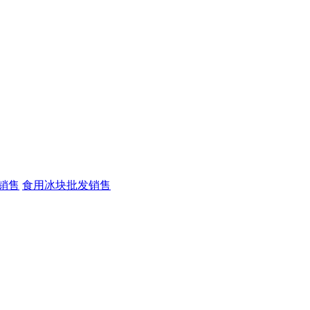
销售
食用冰块批发销售