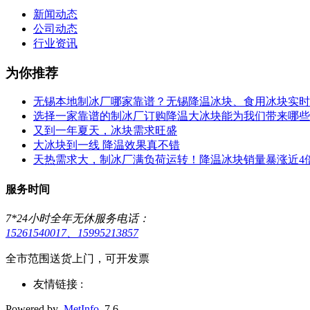
新闻动态
公司动态
行业资讯
为你推荐
无锡本地制冰厂哪家靠谱？无锡降温冰块、食用冰块实时
选择一家靠谱的制冰厂订购降温大冰块能为我们带来哪些
又到一年夏天，冰块需求旺盛
大冰块到一线 降温效果真不错
天热需求大，制冰厂满负荷运转！降温冰块销量暴涨近4
服务时间
7*24小时全年无休服务电话：
15261540017、15995213857
全市范围送货上门，可开发票
友情链接 :
Powered by
MetInfo
7.6