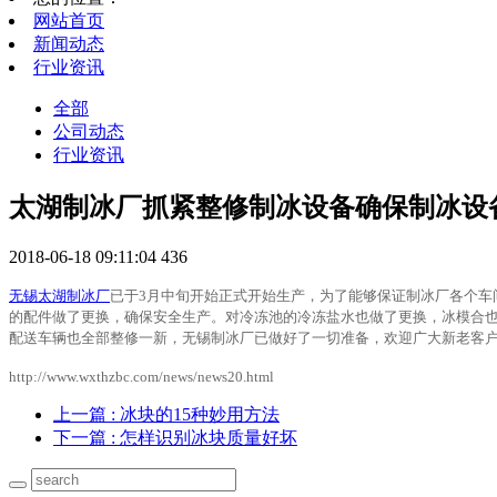
网站首页
新闻动态
行业资讯
全部
公司动态
行业资讯
太湖制冰厂抓紧整修制冰设备确保制冰设
2018-06-18 09:11:04
436
无锡太湖制冰厂
已于3月中旬开始正式开始生产，为了
能够保证制冰厂各个车
的配件做了更换，确保安全生产。对冷冻池的冷冻盐水也做了更换，冰模合
配送车辆也全部整修一新，无锡制冰厂已做好了一切准备，欢迎广大新老客
http://www.wxthzbc.com/news/news20.html
上一篇
: 冰块的15种妙用方法
下一篇
: 怎样识别冰块质量好坏