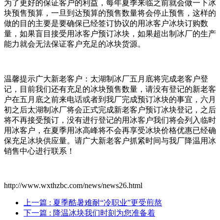
为了更好的保证客户的利益，每年夏季来临之前就会做一下冰
块预售预算，一旦到达预算的预售数量将会停止预售，这样的
做的目的主要是要确保已经签订协议的用冰客户冰块订购数
量，如果盲目接受用冰客户预订冰块，如果超出制冰厂的生产
能力就会无法保证客户充足的冰块货源。
温馨提示广大新老客户：太湖制冰厂五月底将完成老客户登
记，目前我们还有充足的冰块预售数量，请没有登记的新老客
户在五月底之前来电话或者到我厂完成预订冰块的事宜，六月
初之后太湖制冰厂将会正式完成新老客户预订冰块登记，之后
将不再接受预订，没有进行登记的用冰客户我们将会列入临时
用冰客户，在夏季用冰高峰将不会再享受冰块价格优惠已经确
保充足冰块供应量。请广大新老客户抓紧时间与我厂降温用冰
销售中心进行联系！
http://www.wxthzbc.com/news/news26.html
上一篇
: 夏季酷暑难耐“冷职业”更受煎熬
下一篇
: 降温冰块我们时刻为您准备着