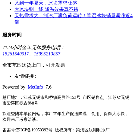
又到一年夏天，冰块需求旺盛
大冰块到一线 降温效果真不错
天热需求大，制冰厂满负荷运转！降温冰块销量暴涨近4
倍
服务时间
7*24小时全年无休服务电话：
15261540017、15995213857
全市范围送货上门，可开发票
友情链接 :
Powered by
MetInfo
7.6
总厂地址：江苏无锡市和桥镇高塍路153号 市区销售点：江苏省无锡
市梁溪区槐古路8号
欢迎登陆本单位网站，本厂常年生产配送降温、食用、保鲜大冰块，
欢迎来厂考察洽谈。
备案号:苏ICP备19050392号
版权所有：梁溪区汰湖制冰厂